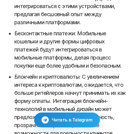
интегрироваться с этими устройствами,
предлагая бесшовный опыт между
различными платформами.
Бесконтактные платежи: Мобильные
кошельки и другие формы цифровых
платежей будут интегрироваться в
мобильные платформы, делая процесс
покупки еще более удобным и безопасным.
Блокчейн и криптовалюты: С увеличением
интереса к криптовалютам, ожидается, что
больше ритейлеров начнут принимать их как
форму оплаты. Интеграция блокчейн-
технологий в мобильный дизайн может
предложить улучшенную безопасность,
Читать в Telegram
прозрачность транзакций и новые
возможности для лояльности клиентов.